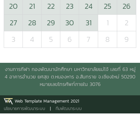
20
21
22
23
24
25
26
27
28
29
30
31
1
2
3
4
5
6
7
8
9
งานการกีฬา กองพัฒนานักศึกษา มหาวิทยาลัยแม่โจ้ เลขที่ 63 หมู่
4 อาคารอำนวย ยศสุข
ต.หนองหาร อ.สันทราย จ.เชียงใหม่ 50290
หมายเลขโทรศัพท์ภายใน 3076
Web Template Management 2021
นโยบายการพัฒนาระบบ
|
ทีมพัฒนาระบบ