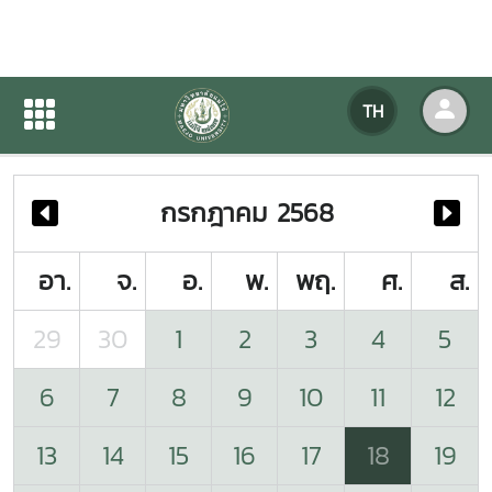
ปฏิทินกิจกรรมของหน่วยงาน
TH
หน้าแรก
ปฏิทินกิจกรรมของหน่วยงาน
กรกฎาคม 2568
อา.
จ.
อ.
พ.
พฤ.
ศ.
ส.
29
30
1
2
3
4
5
6
7
8
9
10
11
12
13
14
15
16
17
18
19