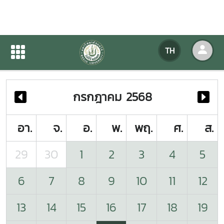
ปฏิทินกิจกรรมของหน่วยงาน
TH
หน้าแรก
ปฏิทินกิจกรรมของหน่วยงาน
กรกฎาคม 2568
อา.
จ.
อ.
พ.
พฤ.
ศ.
ส.
29
30
1
2
3
4
5
6
7
8
9
10
11
12
13
14
15
16
17
18
19