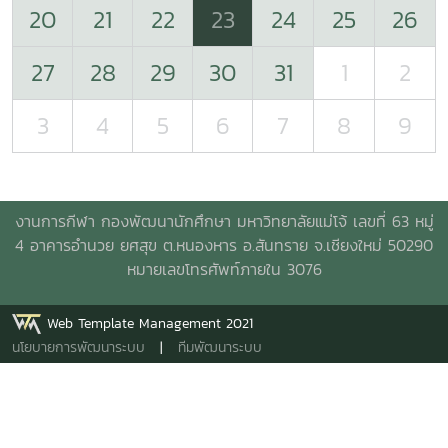
20
21
22
23
24
25
26
27
28
29
30
31
1
2
3
4
5
6
7
8
9
งานการกีฬา กองพัฒนานักศึกษา มหาวิทยาลัยแม่โจ้ เลขที่ 63 หมู่
4 อาคารอำนวย ยศสุข
ต.หนองหาร อ.สันทราย จ.เชียงใหม่ 50290
หมายเลขโทรศัพท์ภายใน 3076
Web Template Management 2021
นโยบายการพัฒนาระบบ
|
ทีมพัฒนาระบบ