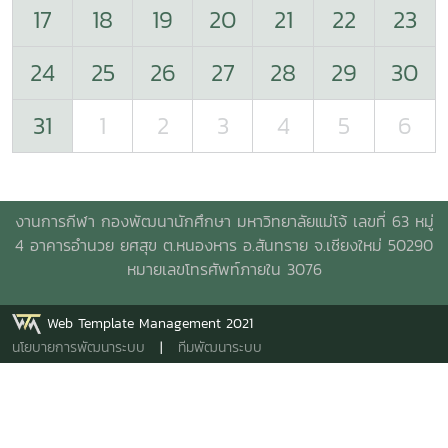
17
18
19
20
21
22
23
24
25
26
27
28
29
30
31
1
2
3
4
5
6
งานการกีฬา กองพัฒนานักศึกษา มหาวิทยาลัยแม่โจ้ เลขที่ 63 หมู่
4 อาคารอำนวย ยศสุข
ต.หนองหาร อ.สันทราย จ.เชียงใหม่ 50290
หมายเลขโทรศัพท์ภายใน 3076
Web Template Management 2021
นโยบายการพัฒนาระบบ
|
ทีมพัฒนาระบบ