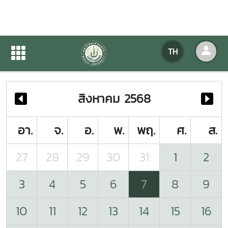
ปฏิทินกิจกรรมของหน่วยงาน
TH
หน้าแรก
ปฏิทินกิจกรรมของหน่วยงาน
สิงหาคม 2568
อา.
จ.
อ.
พ.
พฤ.
ศ.
ส.
27
28
29
30
31
1
2
3
4
5
6
7
8
9
10
11
12
13
14
15
16