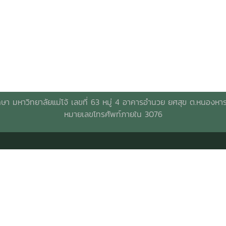
 มหาวิทยาลัยแม่โจ้ เลขที่ 63 หมู่ 4 อาคารอำนวย ยศสุข
ต.หนองหาร
หมายเลขโทรศัพท์ภายใน 3076