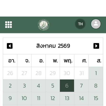
ปฏิทินกิจกรรมของหน่วยงาน
TH
หน้าแรก
ปฏิทินกิจกรรมของหน่วยงาน
สิงหาคม 2569
อา.
จ.
อ.
พ.
พฤ.
ศ.
ส.
26
27
28
29
30
31
1
2
3
4
5
6
7
8
9
10
11
12
13
14
15