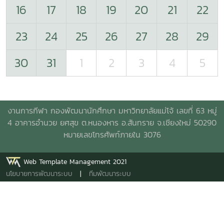
16
17
18
19
20
21
22
23
24
25
26
27
28
29
30
31
1
2
3
4
5
งานการกีฬา กองพัฒนานักศึกษา มหาวิทยาลัยแม่โจ้ เลขที่ 63 หมู่
4 อาคารอำนวย ยศสุข
ต.หนองหาร อ.สันทราย จ.เชียงใหม่ 50290
หมายเลขโทรศัพท์ภายใน 3076
Web Template Management 2021
นโยบายการพัฒนาระบบ
|
ทีมพัฒนาระบบ