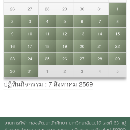
งานการกีฬา กองพัฒนานักศึกษา มหาวิทยาลัยแม่โจ้ เลขที่ 63 หมู่
4 อาคารอำนวย ยศสุข
ต.หนองหาร อ.สันทราย จ.เชียงใหม่ 50290