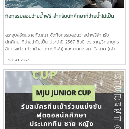
กิจกรรมสอนว่ายน้ำฟรี สำหรับนักศึกษาที่ว่ายน้ำไม่เป็น
สระอุบลรัตนราชกัญญา จัดกิจกรรมสอนว่ายน้ำฟรีสำหรับ
นักศึกษาที่ว่ายน้ำไม่เป็น ประจำปี 2567 ซึ่งมี ดร.ชาญวิทยายุทธ์
อินทร์แก้ว (หัวหน้างานการกีฬา) และนายณรงค์ โลลาด (เจ้า
หน้าที่ไลฟ์การ์ด) เป็นผู้ฝึกสอน โดยกิจกรรมจัดขึ้นระหว่างวันที่ 24
1 ตุลาคม 2567
กรกฎาคม 2567 - 18 กันยายน 2567ซึ่งนักศึกษา ที่ผ่านการฝึก
และทดสอบว่ายน้ำผ่านจะได้รับเกียรติบัตรออนไลน์