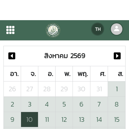
ปฏิทินกิจกรรมของหน่วยงาน
TH
หน้าแรก
ปฏิทินกิจกรรมของหน่วยงาน
สิงหาคม 2569
อา.
จ.
อ.
พ.
พฤ.
ศ.
ส.
26
27
28
29
30
31
1
2
3
4
5
6
7
8
9
10
11
12
13
14
15