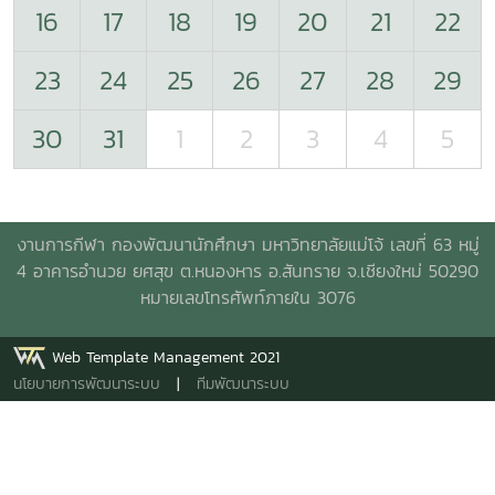
16
17
18
19
20
21
22
23
24
25
26
27
28
29
30
31
1
2
3
4
5
งานการกีฬา กองพัฒนานักศึกษา มหาวิทยาลัยแม่โจ้ เลขที่ 63 หมู่
4 อาคารอำนวย ยศสุข
ต.หนองหาร อ.สันทราย จ.เชียงใหม่ 50290
หมายเลขโทรศัพท์ภายใน 3076
Web Template Management 2021
นโยบายการพัฒนาระบบ
|
ทีมพัฒนาระบบ